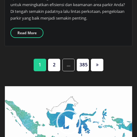
untuk meningkatkan efisiensi dan keamanan area parkir Anda?
Di tengah semakin padatnya lalu lintas perkotaan, pengelolaan
parkir yang baik menjadi semakin penting.
Read More
Paginasi
1
2
…
385
pos
Pemutar
Video