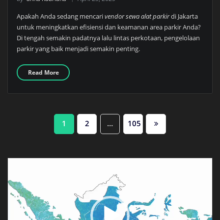
Apakah Anda sedang mencari
vendor sewa alat parkir
di Jakarta
untuk meningkatkan efisiensi dan keamanan area parkir Anda?
Di tengah semakin padatnya lalu lintas perkotaan, pengelolaan
parkir yang baik menjadi semakin penting.
Read More
Paginasi
1
2
…
105
pos
Pemutar
Video