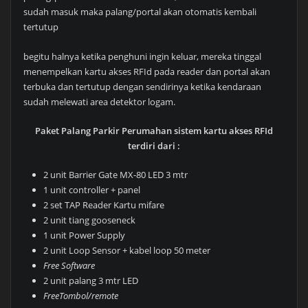
sudah masuk maka palang/portal akan otomatis kembali
tertutup
begitu halnya ketika penghuni ingin keluar, mereka tinggal
menempelkan kartu akses RFId pada reader dan portal akan
terbuka dan tertutup dengan sendirinya ketika kendaraan
sudah melewati area detektor logam.
Paket Palang Parkir Perumahan sistem kartu akses RFId
terdiri dari :
2 unit Barrier Gate MX-80 LED 3 mtr
1 unit controller + panel
2 set TAP Reader Kartu mifare
2 unit tiang gooseneck
1 unit Power Supply
2 unit Loop Sensor + kabel loop 50 meter
Free Software
2 unit palang 3 mtr LED
FreeTombol/remote