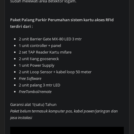
sudah melewati area detektor logam.
Paket Palang Parkir Perumahan sistem kartu akses RFId
terdiri dari :
2 unit Barrier Gate MX-80 LED 3 mtr
1 unit controller + panel
2 set TAP Reader Kartu mifare
2 unit tiang gooseneck
1 unit Power Supply
2 unit Loop Sensor + kabel loop 50 meter
Free Software
2 unit palang 3 mtr LED
FreeTombol/remote
Garansi alat 1(satu) Tahun
Paket belum termasuk komputer pos, kabel power/jaringan dan
jasa instalasi