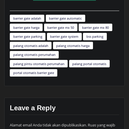
barrier gate adalah
barrier gate automatic
barrier gate harga
barrier gate mx 50
barrier gate mx 80
barrier gate parking
barrier gate system
bss parking
palang otomatis adalah
palang otomatis harga
palang otomatis perumahan
palang pintu otomatis perumahan
palang portal otomatis
portal otomatis barrier gate
Leave a Reply
Alamat email Anda tidak akan dipublikasikan.
Ruas yang wajib