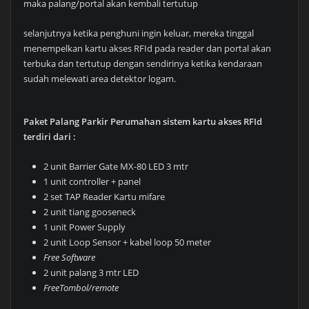
maka palang/portal akan kembali tertutup
selanjutnya ketika penghuni ingin keluar, mereka tinggal
menempelkan kartu akses RFId pada reader dan portal akan
terbuka dan tertutup dengan sendirinya ketika kendaraan
sudah melewati area detektor logam.
Paket Palang Parkir Perumahan sistem kartu akses RFId
terdiri dari :
2 unit Barrier Gate MX-80 LED 3 mtr
1 unit controller + panel
2 set TAP Reader Kartu mifare
2 unit tiang gooseneck
1 unit Power Supply
2 unit Loop Sensor + kabel loop 50 meter
Free Software
2 unit palang 3 mtr LED
FreeTombol/remote