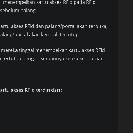
i menempelkan kartu akses RFId pada RFId
 sebelum palang
rtu akses RFId dan palang/portal akan terbuka,
lang/portal akan kembali tertutup
r, mereka tinggal menempelkan kartu akses RFId
n tertutup dengan sendirinya ketika kendaraan
tu akses RFId terdiri dari :