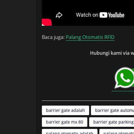
Baca juga:
Palang Otomatis RFID
Hubungi kami via wh
barrier gate adalah
barrier gate autom
barrier gate mx 80
barrier gate parking
palang otomatis adalah
palang otomati