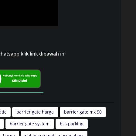
atsapp klik link dibawah ini
atic
barrier gate harga
barrier gate mx 50
barrier gate system
bss parking
s harga
palang otomatis perumahan