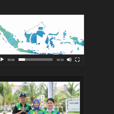
mutar
deo
00:00
00:20