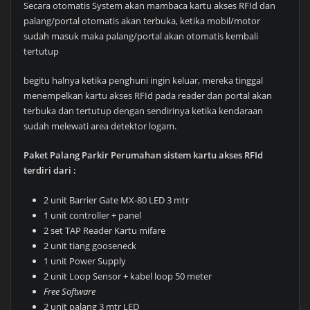
Secara otomatis System akan mambaca kartu akses RFId dan
palang/portal otomatis akan terbuka, ketika mobil/motor
sudah masuk maka palang/portal akan otomatis kembali
tertutup
begitu halnya ketika penghuni ingin keluar, mereka tinggal
menempelkan kartu akses RFId pada reader dan portal akan
terbuka dan tertutup dengan sendirinya ketika kendaraan
sudah melewati area detektor logam.
Paket Palang Parkir Perumahan sistem kartu akses RFId
terdiri dari :
2 unit Barrier Gate MX-80 LED 3 mtr
1 unit controller + panel
2 set TAP Reader Kartu mifare
2 unit tiang gooseneck
1 unit Power Supply
2 unit Loop Sensor + kabel loop 50 meter
Free Software
2 unit palang 3 mtr LED