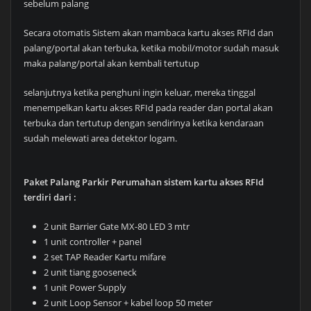
sebelum palang
Secara otomatis Sistem akan mambaca kartu akses RFId dan
palang/portal akan terbuka, ketika mobil/motor sudah masuk
maka palang/portal akan kembali tertutup
selanjutnya ketika penghuni ingin keluar, mereka tinggal
menempelkan kartu akses RFId pada reader dan portal akan
terbuka dan tertutup dengan sendirinya ketika kendaraan
sudah melewati area detektor logam.
Paket Palang Parkir Perumahan sistem kartu akses RFId
terdiri dari :
2 unit Barrier Gate MX-80 LED 3 mtr
1 unit controller + panel
2 set TAP Reader Kartu mifare
2 unit tiang gooseneck
1 unit Power Supply
2 unit Loop Sensor + kabel loop 50 meter