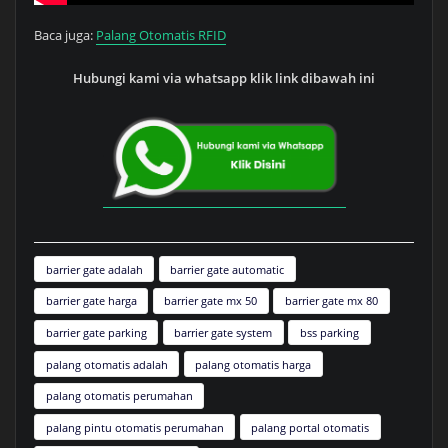
Baca juga:
Palang Otomatis RFID
Hubungi kami via whatsapp klik link dibawah ini
barrier gate adalah
barrier gate automatic
barrier gate harga
barrier gate mx 50
barrier gate mx 80
barrier gate parking
barrier gate system
bss parking
palang otomatis adalah
palang otomatis harga
palang otomatis perumahan
palang pintu otomatis perumahan
palang portal otomatis