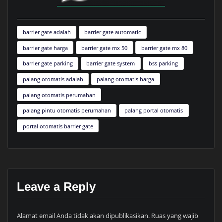
barrier gate adalah
barrier gate automatic
barrier gate harga
barrier gate mx 50
barrier gate mx 80
barrier gate parking
barrier gate system
bss parking
palang otomatis adalah
palang otomatis harga
palang otomatis perumahan
palang pintu otomatis perumahan
palang portal otomatis
portal otomatis barrier gate
Leave a Reply
Alamat email Anda tidak akan dipublikasikan.
Ruas yang wajib