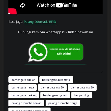
Baca juga:
Palang Otomatis RFID
Hubungi kami via whatsapp klik link dibawah ini
barrier gate adalah
barrier gate automatic
barrier gate harga
barrier gate mx 50
barrier gate mx 80
barrier gate parking
barrier gate system
bss parking
palang otomatis adalah
palang otomatis harga
palang otomatis perumahan