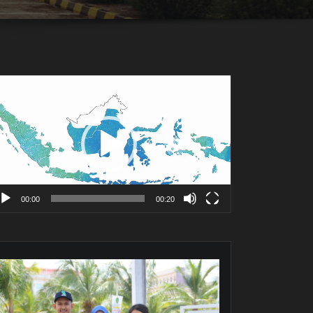
mutar
deo
00:00
00:20