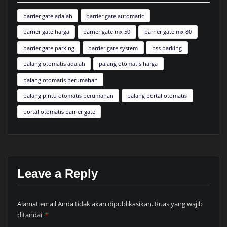
barrier gate adalah
barrier gate automatic
barrier gate harga
barrier gate mx 50
barrier gate mx 80
barrier gate parking
barrier gate system
bss parking
palang otomatis adalah
palang otomatis harga
palang otomatis perumahan
palang pintu otomatis perumahan
palang portal otomatis
portal otomatis barrier gate
Leave a Reply
Alamat email Anda tidak akan dipublikasikan.
Ruas yang wajib
ditandai
*