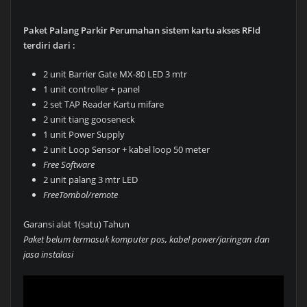
Paket Palang Parkir Perumahan sistem kartu akses RFId
terdiri dari :
2 unit Barrier Gate MX-80 LED 3 mtr
1 unit controller + panel
2 set TAP Reader Kartu mifare
2 unit tiang gooseneck
1 unit Power Supply
2 unit Loop Sensor + kabel loop 50 meter
Free Software
2 unit palang 3 mtr LED
FreeTombol/remote
Garansi alat 1(satu) Tahun
Paket belum termasuk komputer pos, kabel power/jaringan dan
jasa instalasi