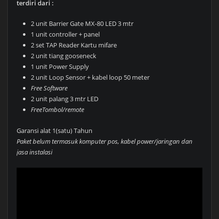
terdiri dari :
2 unit Barrier Gate MX-80 LED 3 mtr
1 unit controller + panel
2 set TAP Reader Kartu mifare
2 unit tiang gooseneck
1 unit Power Supply
2 unit Loop Sensor + kabel loop 50 meter
Free Software
2 unit palang 3 mtr LED
FreeTombol/remote
Garansi alat 1(satu) Tahun
Paket belum termasuk komputer pos, kabel power/jaringan dan
jasa instalasi