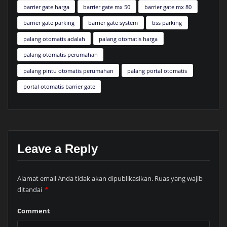
barrier gate harga
barrier gate mx 50
barrier gate mx 80
barrier gate parking
barrier gate system
bss parking
palang otomatis adalah
palang otomatis harga
palang otomatis perumahan
palang pintu otomatis perumahan
palang portal otomatis
portal otomatis barrier gate
Leave a Reply
Alamat email Anda tidak akan dipublikasikan.
Ruas yang wajib
ditandai
*
Comment