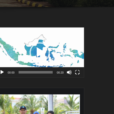
mutar
deo
00:00
00:20