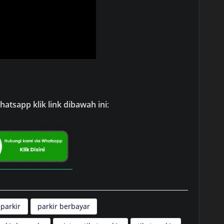
atsapp klik link dibawah ini
:
 parkir
parkir berbayar