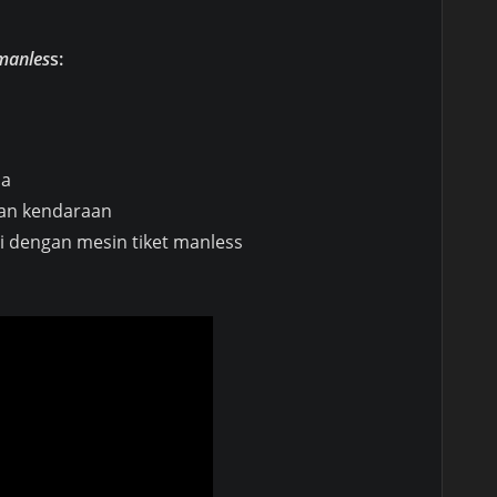
 manles
s:
na
ian kendaraan
i dengan mesin tiket manless