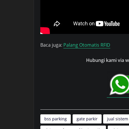
Baca juga:
Palang Otomatis RFID
Hubungi kami via wh
bss parking
gate parkir
jual sistem