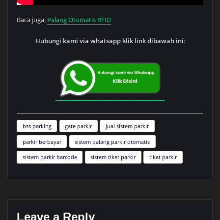
Baca juga:
Palang Otomatis RFID
Hubungi kami via whatsapp klik link dibawah ini
:
bss parking
gate parkir
jual sistem parkir
parkir berbayar
sistem palang parkir otomatis
sistem parkir barcode
sistem tiket parkir
tiket parkir
Leave a Reply