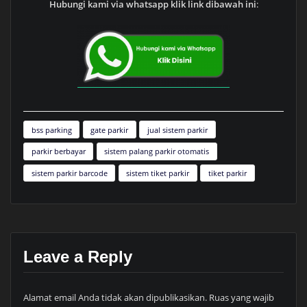
Hubungi kami via whatsapp klik link dibawah ini
:
bss parking
gate parkir
jual sistem parkir
parkir berbayar
sistem palang parkir otomatis
sistem parkir barcode
sistem tiket parkir
tiket parkir
Leave a Reply
Alamat email Anda tidak akan dipublikasikan.
Ruas yang wajib