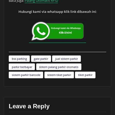
Baca juga:
Palang Otomatis RFID
Hubungi kami via whatsapp klik link dibawah ini
:
bss parking
gate parkir
jual sistem parkir
parkir berbayar
sistem palang parkir otomatis
sistem parkir barcode
sistem tiket parkir
tiket parkir
Leave a Reply