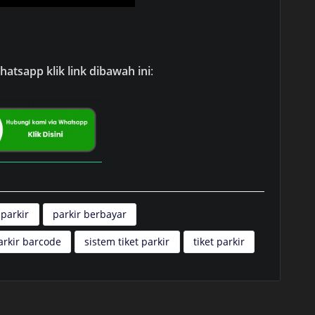
atsapp klik link dibawah ini
:
 parkir
parkir berbayar
arkir barcode
sistem tiket parkir
tiket parkir