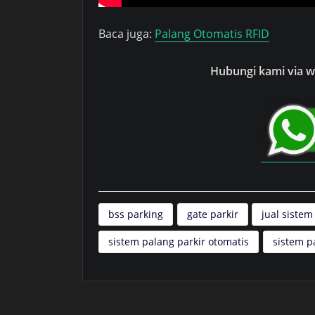
Baca juga:
Palang Otomatis RFID
Hubungi kami via wh
bss parking
gate parkir
jual sistem
sistem palang parkir otomatis
sistem p