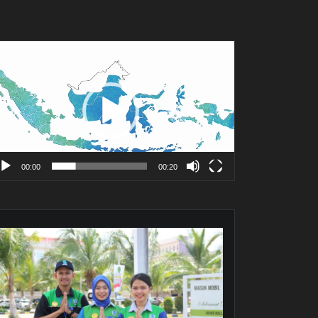
mutar
deo
00:00
00:20