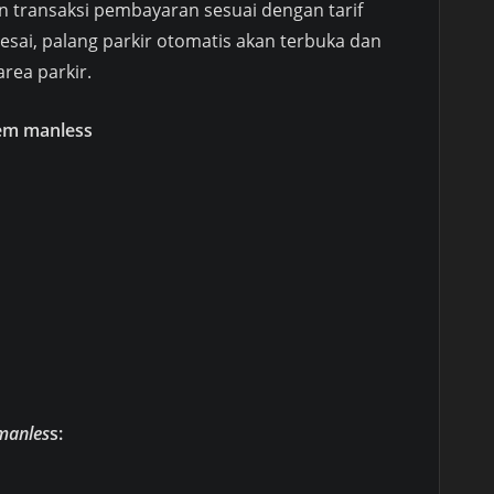
an transaksi pembayaran sesuai dengan tarif
elesai, palang parkir otomatis akan terbuka dan
rea parkir.
tem manless
 manles
s: