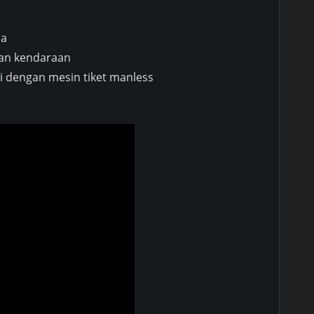
na
ian kendaraan
i dengan mesin tiket manless