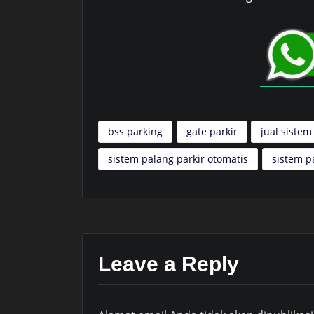
bss parking
gate parkir
jual sistem
sistem palang parkir otomatis
sistem p
Leave a Reply