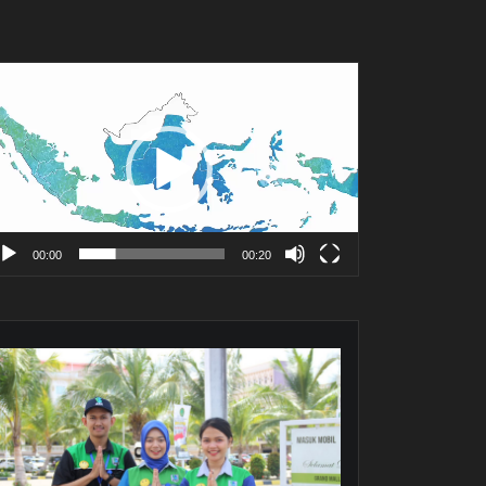
mutar
deo
00:00
00:20