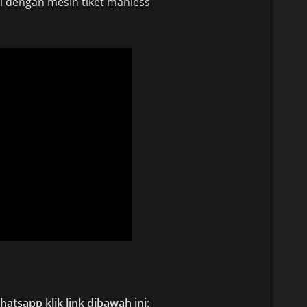
i dengan mesin tiket manless
atsapp klik link dibawah ini
: