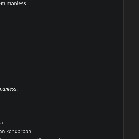
tem manless
 manles
s:
na
ian kendaraan