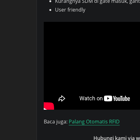
Kurangnya SDM di gate masuk, gant
User friendly
Baca juga:
Palang Otomatis RFID
Hubungi kami via wh