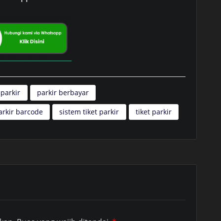
 parkir
parkir berbayar
arkir barcode
sistem tiket parkir
tiket parkir