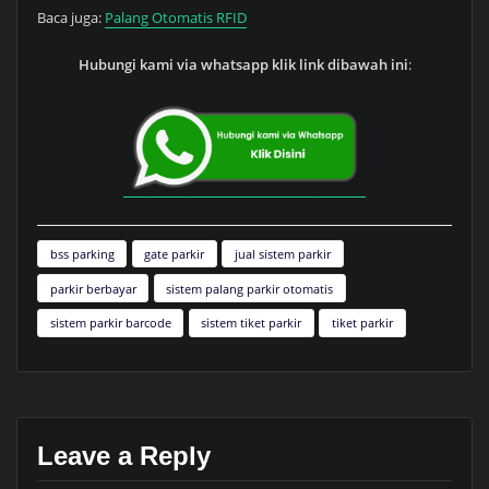
Baca juga:
Palang Otomatis RFID
Hubungi kami via whatsapp klik link dibawah ini
:
bss parking
gate parkir
jual sistem parkir
parkir berbayar
sistem palang parkir otomatis
sistem parkir barcode
sistem tiket parkir
tiket parkir
Leave a Reply