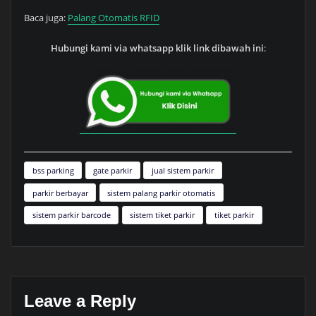
Baca juga:
Palang Otomatis RFID
Hubungi kami via whatsapp klik link dibawah ini
:
bss parking
gate parkir
jual sistem parkir
parkir berbayar
sistem palang parkir otomatis
sistem parkir barcode
sistem tiket parkir
tiket parkir
Leave a Reply