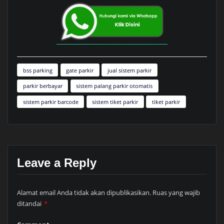
bss parking
gate parkir
jual sistem parkir
parkir berbayar
sistem palang parkir otomatis
sistem parkir barcode
sistem tiket parkir
tiket parkir
Leave a Reply
Alamat email Anda tidak akan dipublikasikan.
Ruas yang wajib
ditandai
*