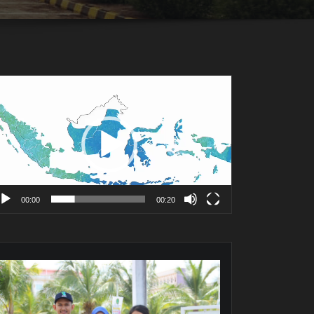
mutar
deo
00:00
00:20