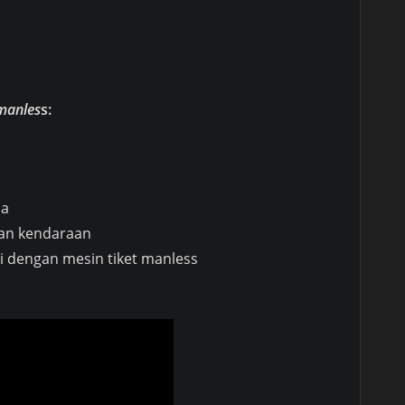
 manles
s:
na
ian kendaraan
i dengan mesin tiket manless