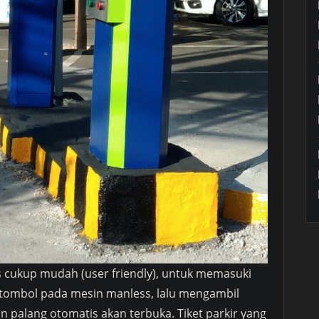
 cukup mudah (user friendly), untuk memasuki
tombol pada mesin manless, lalu mengambil
n palang otomatis akan terbuka. Tiket parkir yang