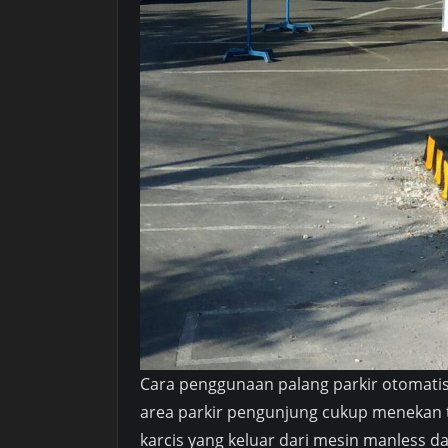
Cara penggunaan palang parkir otomatis
area parkir pengunjung cukup menekan 
karcis yang keluar dari mesin manless da