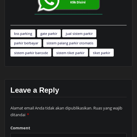
bss parking
gate parkir
jual sistem parkir
parkir berbayar
sistem palang parkir otomatis
sistem parkir barcode
sistem tiket parkir
tiket parkir
Leave a Reply
Alamat email Anda tidak akan dipublikasikan.
Ruas yang wajib
ditandai
*
Comment