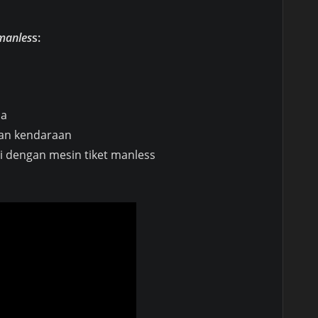
 manles
s:
na
ian kendaraan
i dengan mesin tiket manless