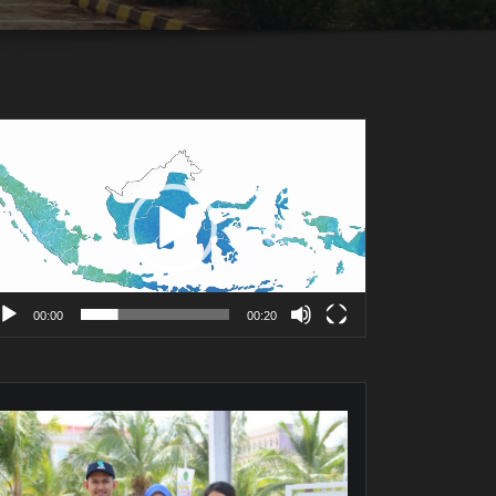
mutar
deo
00:00
00:20