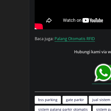
Baca juga:
Palang Otomatis RFID
Hubungi kami via wh
bss parking
gate parkir
jual sistem
sistem palang parkir otomatis
sistem p