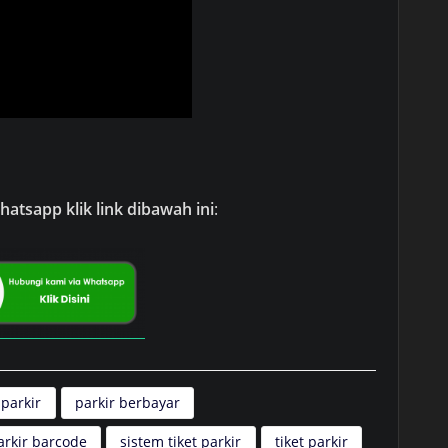
atsapp klik link dibawah ini
:
 parkir
parkir berbayar
arkir barcode
sistem tiket parkir
tiket parkir