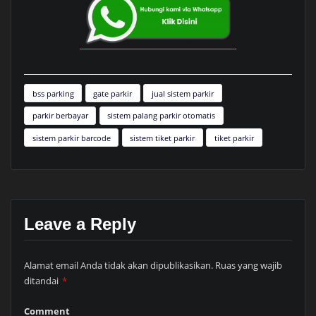
bss parking
gate parkir
jual sistem parkir
parkir berbayar
sistem palang parkir otomatis
sistem parkir barcode
sistem tiket parkir
tiket parkir
Leave a Reply
Alamat email Anda tidak akan dipublikasikan.
Ruas yang wajib
ditandai
*
Comment