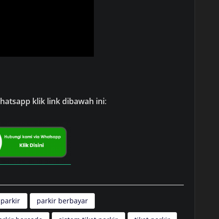
atsapp klik link dibawah ini
:
 parkir
parkir berbayar