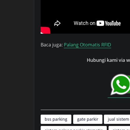
Baca juga:
Palang Otomatis RFID
Hubungi kami via wh
bss parking
gate parkir
jual sistem