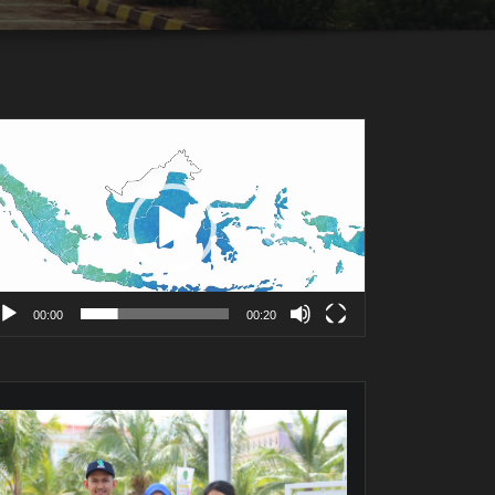
mutar
deo
00:00
00:20