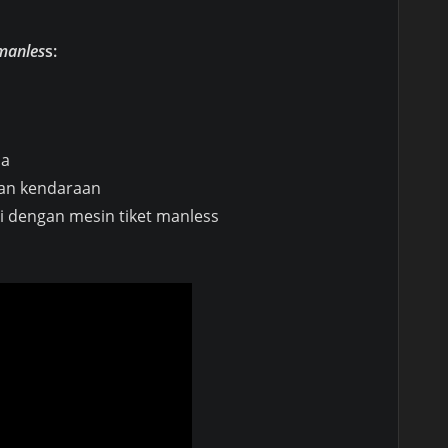
 manles
s:
na
ian kendaraan
i dengan mesin tiket manless