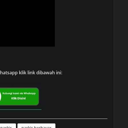
atsapp klik link dibawah ini
:
 parkir
parkir berbayar