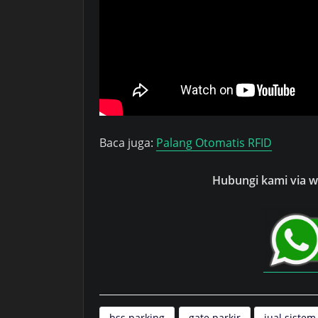
Baca juga:
Palang Otomatis RFID
Hubungi kami via wh
bss parking
gate parkir
jual sistem