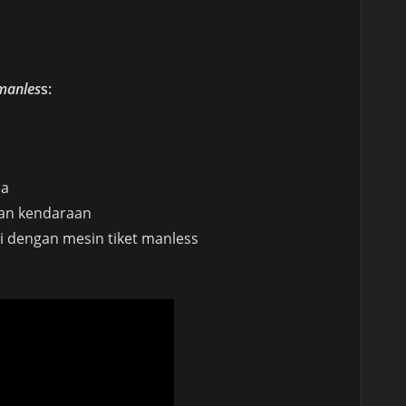
 manles
s:
na
ian kendaraan
i dengan mesin tiket manless