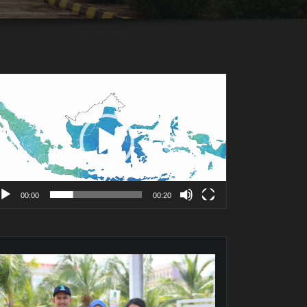
mutar
deo
00:00
00:20