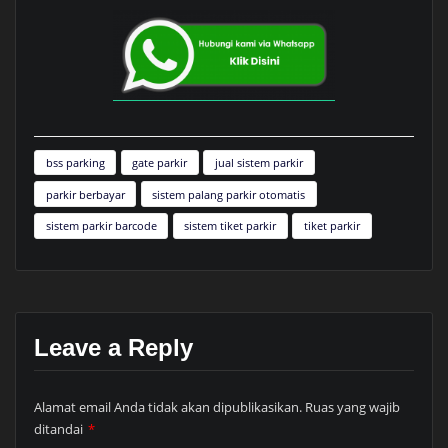
bss parking
gate parkir
jual sistem parkir
parkir berbayar
sistem palang parkir otomatis
sistem parkir barcode
sistem tiket parkir
tiket parkir
Leave a Reply
Alamat email Anda tidak akan dipublikasikan.
Ruas yang wajib
ditandai
*