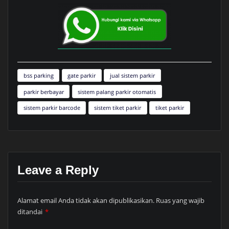
bss parking
gate parkir
jual sistem parkir
parkir berbayar
sistem palang parkir otomatis
sistem parkir barcode
sistem tiket parkir
tiket parkir
Leave a Reply
Alamat email Anda tidak akan dipublikasikan.
Ruas yang wajib
ditandai
*