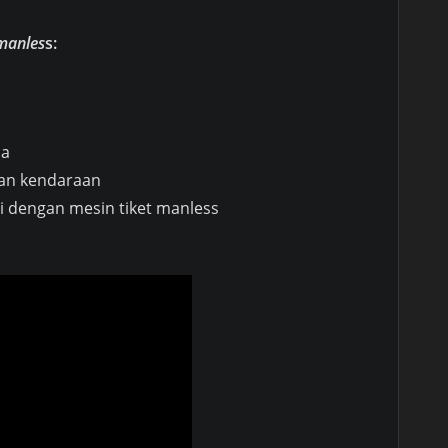
 manles
s:
na
ian kendaraan
i dengan mesin tiket manless