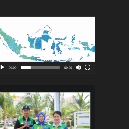
mutar
deo
00:00
00:20