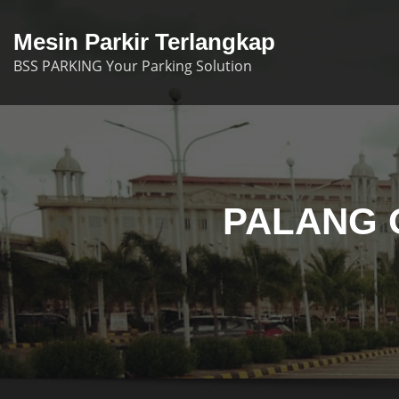
Skip
to
Mesin Parkir Terlangkap
content
BSS PARKING Your Parking Solution
PALANG O