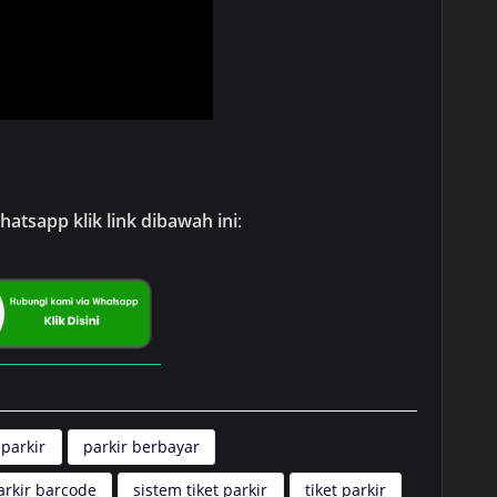
atsapp klik link dibawah ini
:
 parkir
parkir berbayar
arkir barcode
sistem tiket parkir
tiket parkir