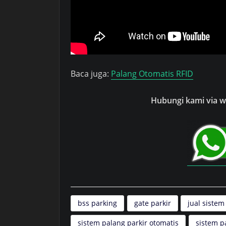
Baca juga:
Palang Otomatis RFID
Hubungi kami via wh
bss parking
gate parkir
jual sistem
sistem palang parkir otomatis
sistem p