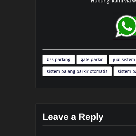
Hubungi kami via wh
bss parking
gate parkir
jual sistem
sistem palang parkir otomatis
sistem p
Leave a Reply