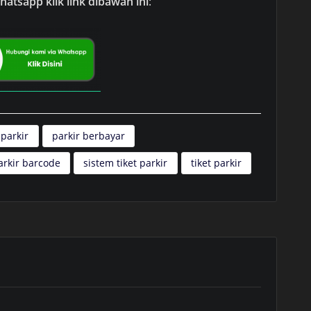
atsapp klik link dibawah ini
:
 parkir
parkir berbayar
arkir barcode
sistem tiket parkir
tiket parkir