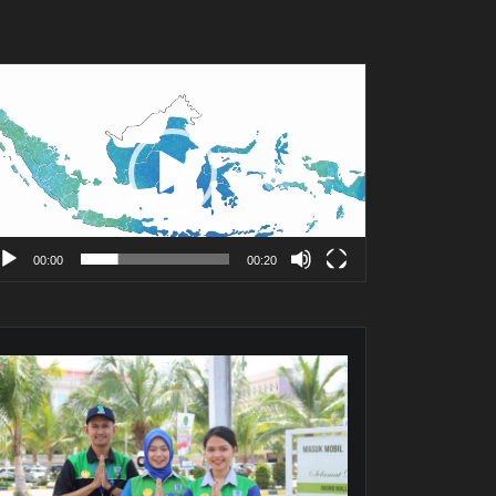
mutar
deo
00:00
00:20