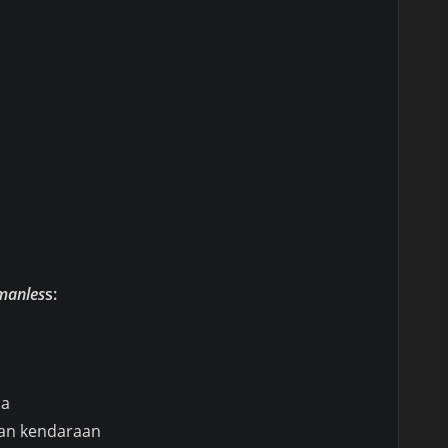
 manles
s:
na
ian kendaraan