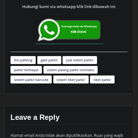
Hubungi kami via whatsapp klik link dibawah ini
:
bss parking
gate parkir
jual sistem parkir
parkir berbayar
sistem palang parkir otomatis
sistem parkir barcode
sistem tiket parkir
tiket parkir
Leave a Reply
Alamat email Anda tidak akan dipublikasikan.
Ruas yang wajib