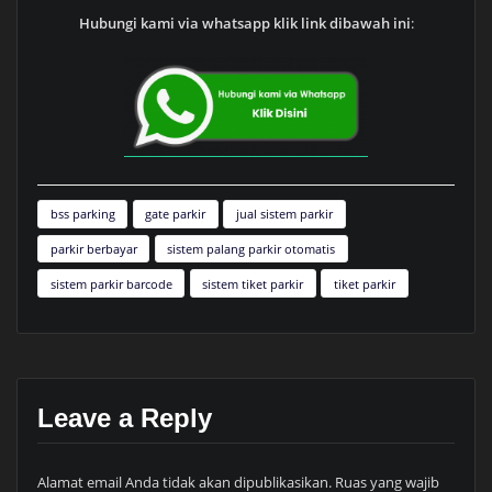
Hubungi kami via whatsapp klik link dibawah ini
:
bss parking
gate parkir
jual sistem parkir
parkir berbayar
sistem palang parkir otomatis
sistem parkir barcode
sistem tiket parkir
tiket parkir
Leave a Reply
Alamat email Anda tidak akan dipublikasikan.
Ruas yang wajib