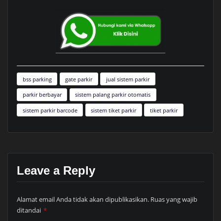
bss parking
gate parkir
jual sistem parkir
parkir berbayar
sistem palang parkir otomatis
sistem parkir barcode
sistem tiket parkir
tiket parkir
Leave a Reply
Alamat email Anda tidak akan dipublikasikan.
Ruas yang wajib
ditandai
*