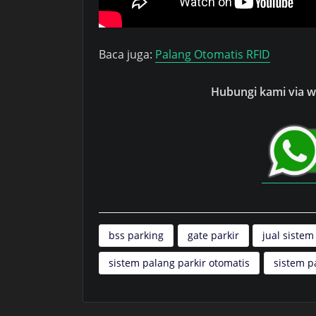
Baca juga:
Palang Otomatis RFID
Hubungi kami via wh
bss parking
gate parkir
jual sistem
sistem palang parkir otomatis
sistem p