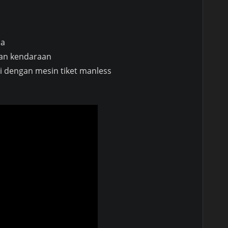
na
ian kendaraan
i dengan mesin tiket manless