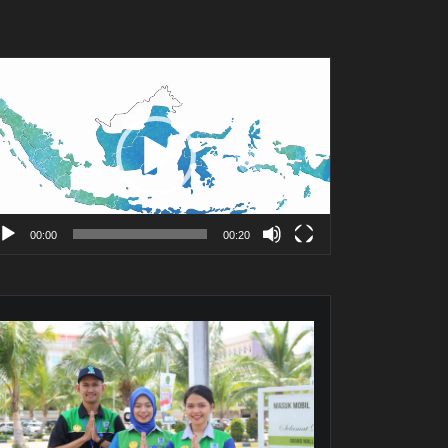
mutar
deo
00:00
00:20