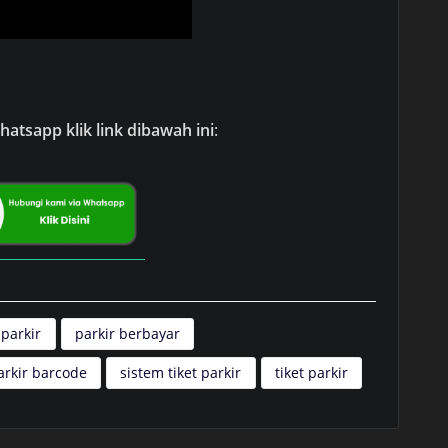
atsapp klik link dibawah ini
:
 parkir
parkir berbayar
arkir barcode
sistem tiket parkir
tiket parkir