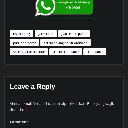
bss parking
gate parkir
jual sistem parkir
parkir berbayar
sistem palang parkir otomatis
sistem parkir barcode
sistem tiket parkir
tiket parkir
Leave a Reply
Alamat email Anda tidak akan dipublikasikan.
Ruas yang wajib
ditandai
*
Comment