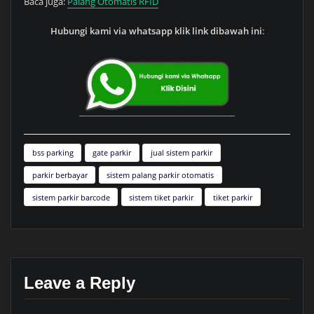
Baca juga:
Palang Otomatis RFID
Hubungi kami via whatsapp klik link dibawah ini
:
bss parking
gate parkir
jual sistem parkir
parkir berbayar
sistem palang parkir otomatis
sistem parkir barcode
sistem tiket parkir
tiket parkir
Leave a Reply