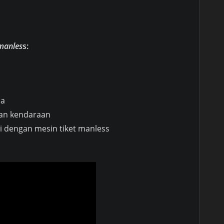
 manles
s:
na
ian kendaraan
i dengan mesin tiket manless