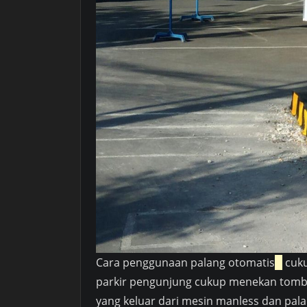
Cara penggunaan palang otomatis
cuku
parkir pengunjung cukup menekan tombo
yang keluar dari mesin manless dan palan