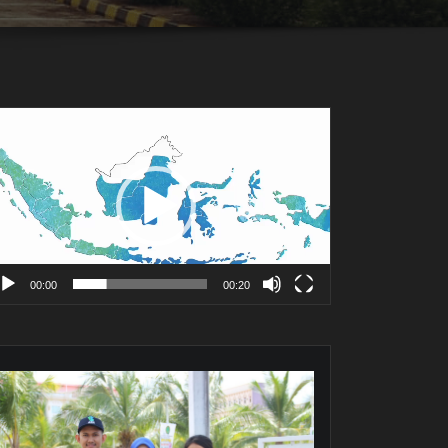
mutar
deo
00:00
00:20