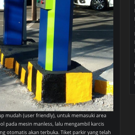
p mudah (user friendly), untuk memasuki area
l pada mesin manless, lalu mengambil karcis
g otomatis akan terbuka. Tiket parkir yang telah