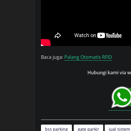
Baca juga:
Palang Otomatis RFID
Hubungi kami via wh
bss parking
gate parkir
jual sistem