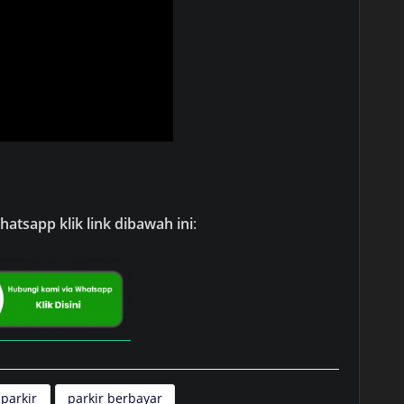
atsapp klik link dibawah ini
:
 parkir
parkir berbayar