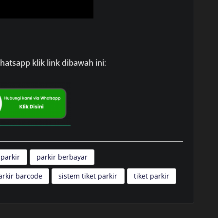
atsapp klik link dibawah ini
:
 parkir
parkir berbayar
arkir barcode
sistem tiket parkir
tiket parkir