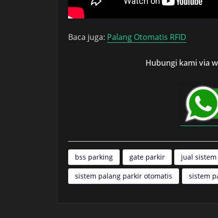
Baca juga:
Palang Otomatis RFID
Hubungi kami via wh
bss parking
gate parkir
jual sistem
sistem palang parkir otomatis
sistem p