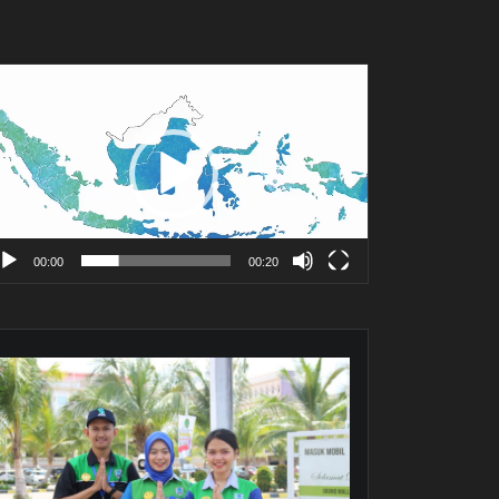
mutar
deo
00:00
00:20