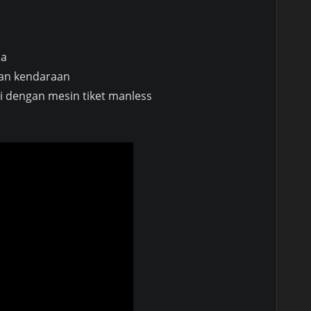
na
ian kendaraan
i dengan mesin tiket manless