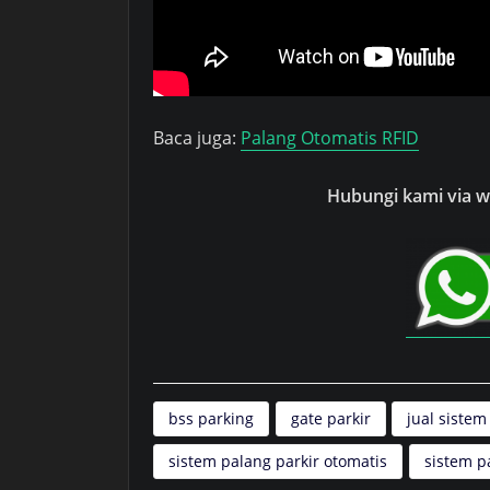
Baca juga:
Palang Otomatis RFID
Hubungi kami via wh
bss parking
gate parkir
jual sistem
sistem palang parkir otomatis
sistem p