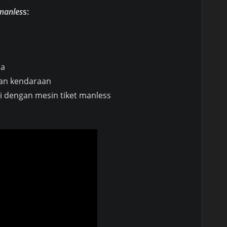
 manles
s:
na
ian kendaraan
i dengan mesin tiket manless