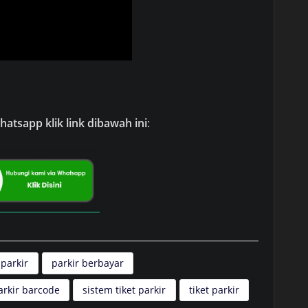
atsapp klik link dibawah ini
:
 parkir
parkir berbayar
arkir barcode
sistem tiket parkir
tiket parkir