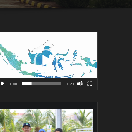
mutar
deo
00:00
00:20